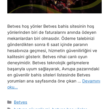
Betves hoş yönler Betves bahis sitesinin hoş
yönlerinden biri de faturalarını anında ödeyen
mekanlardan biri olmasıdır. Ödeme talebinizi
gönderdikten sonra 6 saat içinde paranın
hesabınıza geçmesi, hizmetin güvenilirliğini ve
kalitesini gösterir. Betves nihai canlı oyun
deneyimidir. Betves teknolojik gelişmelere
başarıyla uyum sağlayarak, Avrupa pazarındaki
en güvenilir bahis siteleri listesinde Betves
yorumları ana sayfasında öne çıkan …
Devamını
oku…
Kategoriler
Betves
Etiketler