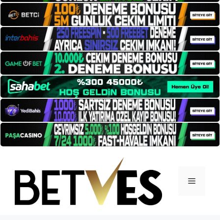
İçeriğe
atla
Menü