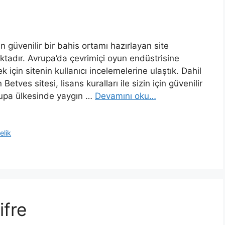
n güvenilir bir bahis ortamı hazırlayan site
maktadır. Avrupa’da çevrimiçi oyun endüstrisine
 için sitenin kullanıcı incelemelerine ulaştık. Dahil
tves sitesi, lisans kuralları ile sizin için güvenilir
vrupa ülkesinde yaygın …
Devamını oku…
elik
ifre