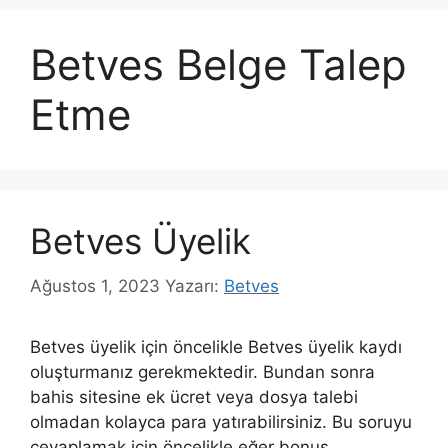
Betves Belge Talep
Etme
Betves Üyelik
Ağustos 1, 2023
Yazarı:
Betves
Betves üyelik için öncelikle Betves üyelik kaydı
oluşturmanız gerekmektedir. Bundan sonra
bahis sitesine ek ücret veya dosya talebi
olmadan kolayca para yatırabilirsiniz. Bu soruyu
cevaplamak için öncelikle eğer bonus