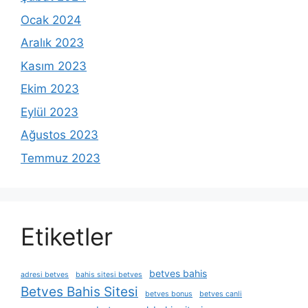
Ocak 2024
Aralık 2023
Kasım 2023
Ekim 2023
Eylül 2023
Ağustos 2023
Temmuz 2023
Etiketler
betves bahis
adresi betves
bahis sitesi betves
Betves Bahis Sitesi
betves bonus
betves canli