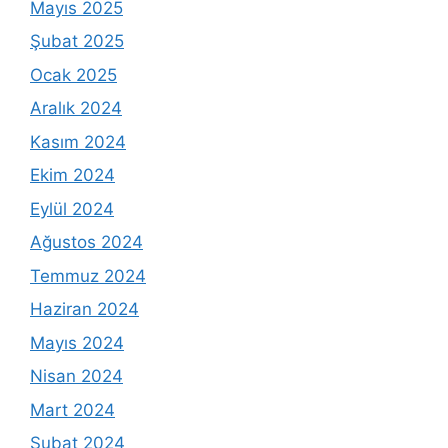
Mayıs 2025
Şubat 2025
Ocak 2025
Aralık 2024
Kasım 2024
Ekim 2024
Eylül 2024
Ağustos 2024
Temmuz 2024
Haziran 2024
Mayıs 2024
Nisan 2024
Mart 2024
Şubat 2024