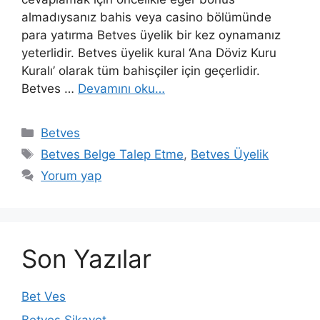
almadıysanız bahis veya casino bölümünde
para yatırma Betves üyelik bir kez oynamanız
yeterlidir. Betves üyelik kural ‘Ana Döviz Kuru
Kuralı’ olarak tüm bahisçiler için geçerlidir.
Betves …
Devamını oku…
Kategoriler
Betves
Etiketler
Betves Belge Talep Etme
,
Betves Üyelik
Yorum yap
Son Yazılar
Bet Ves