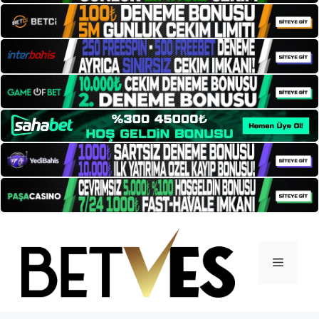
İçeriğe
atla
Menü