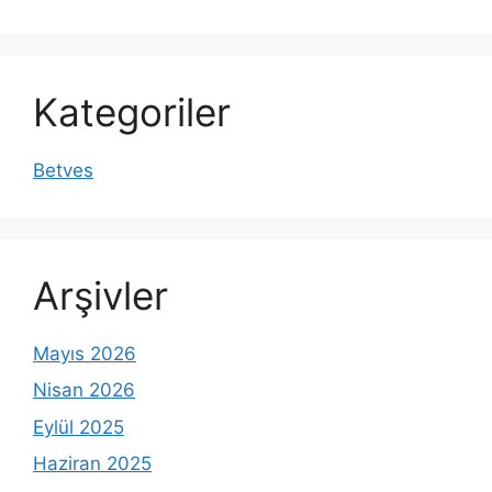
Kategoriler
Betves
Arşivler
Mayıs 2026
Nisan 2026
Eylül 2025
Haziran 2025