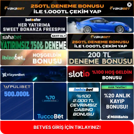
×
BETVES GİRİŞ İÇİN TIKLAYINIZ!