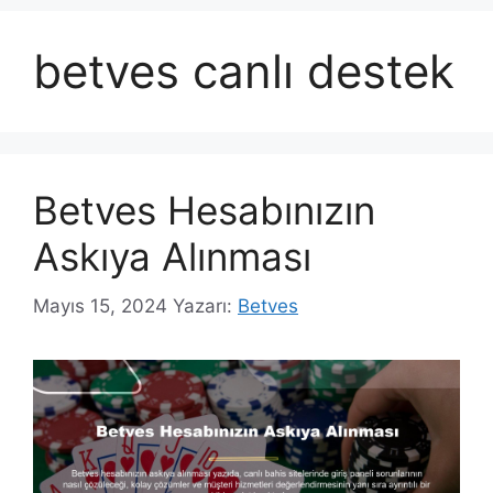
betves canlı destek
Betves Hesabınızın
Askıya Alınması
Mayıs 15, 2024
Yazarı:
Betves