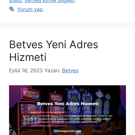
sitesi
,
betves kimlik bilgileri
Yorum yap
Betves Yeni Adres
Hizmeti
Eylül 16, 2023
Yazarı:
Betves