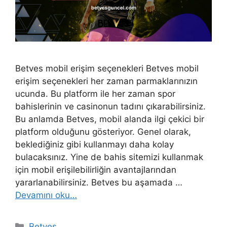
Betves mobil erişim seçenekleri Betves mobil
erişim seçenekleri her zaman parmaklarınızın
ucunda. Bu platform ile her zaman spor
bahislerinin ve casinonun tadını çıkarabilirsiniz.
Bu anlamda Betves, mobil alanda ilgi çekici bir
platform olduğunu gösteriyor. Genel olarak,
beklediğiniz gibi kullanmayı daha kolay
bulacaksınız. Yine de bahis sitemizi kullanmak
için mobil erişilebilirliğin avantajlarından
yararlanabilirsiniz. Betves bu aşamada …
Devamını oku…
Kategoriler
Betves