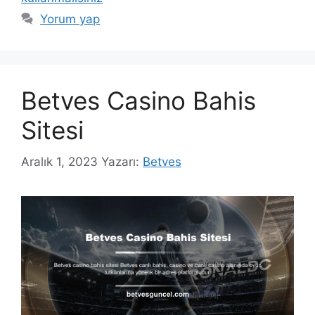
Yorum yap
Betves Casino Bahis
Sitesi
Aralık 1, 2023
Yazarı:
Betves