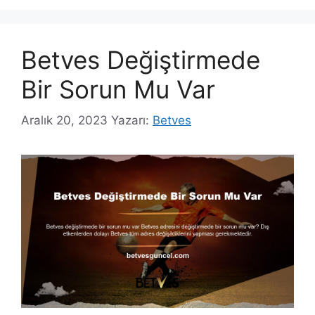
Betves Değiştirmede
Bir Sorun Mu Var
Aralık 20, 2023
Yazarı:
Betves