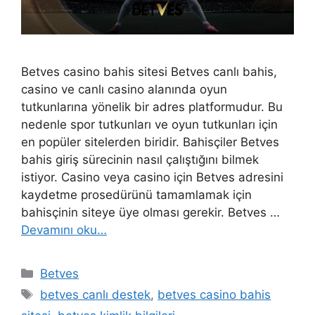
Betves casino bahis sitesi Betves canlı bahis,
casino ve canlı casino alanında oyun
tutkunlarına yönelik bir adres platformudur. Bu
nedenle spor tutkunları ve oyun tutkunları için
en popüler sitelerden biridir. Bahisçiler Betves
bahis giriş sürecinin nasıl çalıştığını bilmek
istiyor. Casino veya casino için Betves adresini
kaydetme prosedürünü tamamlamak için
bahisçinin siteye üye olması gerekir. Betves …
Devamını oku…
Kategoriler
Betves
Etiketler
betves canlı destek
,
betves casino bahis