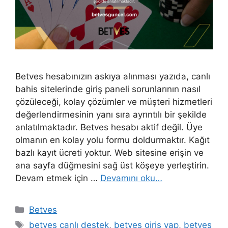
Betves hesabınızın askıya alınması yazıda, canlı
bahis sitelerinde giriş paneli sorunlarının nasıl
çözüleceği, kolay çözümler ve müşteri hizmetleri
değerlendirmesinin yanı sıra ayrıntılı bir şekilde
anlatılmaktadır. Betves hesabı aktif değil. Üye
olmanın en kolay yolu formu doldurmaktır. Kağıt
bazlı kayıt ücreti yoktur. Web sitesine erişin ve
ana sayfa düğmesini sağ üst köşeye yerleştirin.
Devam etmek için …
Devamını oku…
Kategoriler
Betves
Etiketler
betves canlı destek
,
betves giris yap
,
betves