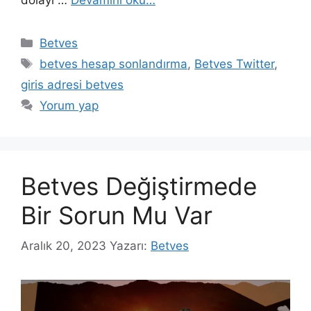
Kategoriler
Betves
Etiketler
betves hesap sonlandırma
,
Betves Twitter
,
giris adresi betves
Yorum yap
Betves Değiştirmede
Bir Sorun Mu Var
Aralık 20, 2023
Yazarı:
Betves