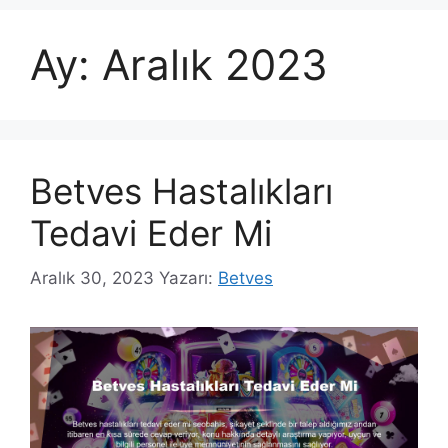
Ay:
Aralık 2023
Betves Hastalıkları
Tedavi Eder Mi
Aralık 30, 2023
Yazarı:
Betves