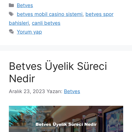
Kategoriler
Betves
Etiketler
betves mobil casino sistemi
,
betves spor
bahisleri
,
canli betves
Yorum yap
Betves Üyelik Süreci
Nedir
Aralık 23, 2023
Yazarı:
Betves