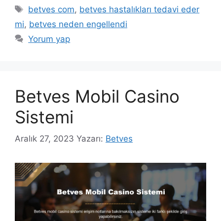
Etiketler
betves com
,
betves hastalıkları tedavi eder
mi
,
betves neden engellendi
Yorum yap
Betves Mobil Casino
Sistemi
Aralık 27, 2023
Yazarı:
Betves