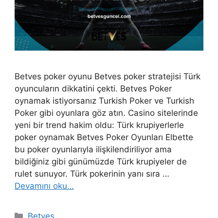
Betves poker oyunu Betves poker stratejisi Türk
oyuncuların dikkatini çekti. Betves Poker
oynamak istiyorsanız Turkish Poker ve Turkish
Poker gibi oyunlara göz atın. Casino sitelerinde
yeni bir trend hakim oldu: Türk krupiyerlerle
poker oynamak Betves Poker Oyunları Elbette
bu poker oyunlarıyla ilişkilendiriliyor ama
bildiğiniz gibi günümüzde Türk krupiyeler de
rulet sunuyor. Türk pokerinin yanı sıra …
Devamını oku…
Kategoriler
Betves