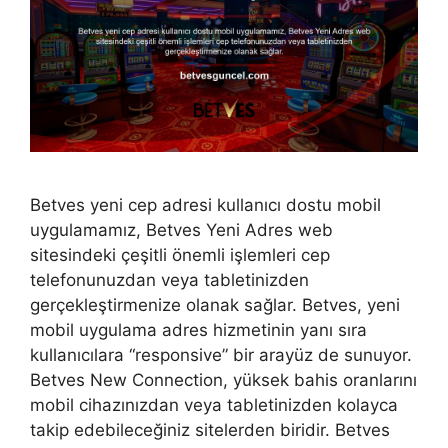
Betves yeni cep adresi kullanıcı dostu mobil
uygulamamız, Betves Yeni Adres web
sitesindeki çeşitli önemli işlemleri cep
telefonunuzdan veya tabletinizden
gerçekleştirmenize olanak sağlar. Betves, yeni
mobil uygulama adres hizmetinin yanı sıra
kullanıcılara “responsive” bir arayüz de sunuyor.
Betves New Connection, yüksek bahis oranlarını
mobil cihazınızdan veya tabletinizden kolayca
takip edebileceğiniz sitelerden biridir. Betves