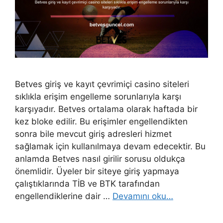
Betves giriş ve kayıt çevrimiçi casino siteleri
sıklıkla erişim engelleme sorunlarıyla karşı
karşıyadır. Betves ortalama olarak haftada bir
kez bloke edilir. Bu erişimler engellendikten
sonra bile mevcut giriş adresleri hizmet
sağlamak için kullanılmaya devam edecektir. Bu
anlamda Betves nasıl girilir sorusu oldukça
önemlidir. Üyeler bir siteye giriş yapmaya
çalıştıklarında TİB ve BTK tarafından
engellendiklerine dair …
Devamını oku…