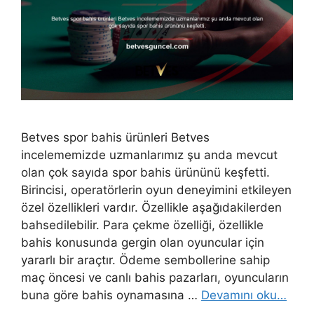
Betves spor bahis ürünleri Betves
incelememizde uzmanlarımız şu anda mevcut
olan çok sayıda spor bahis ürününü keşfetti.
Birincisi, operatörlerin oyun deneyimini etkileyen
özel özellikleri vardır. Özellikle aşağıdakilerden
bahsedilebilir. Para çekme özelliği, özellikle
bahis konusunda gergin olan oyuncular için
yararlı bir araçtır. Ödeme sembollerine sahip
maç öncesi ve canlı bahis pazarları, oyuncuların
buna göre bahis oynamasına …
Devamını oku…