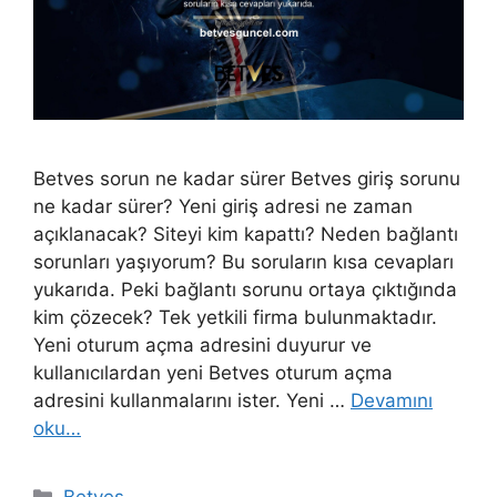
Betves sorun ne kadar sürer Betves giriş sorunu
ne kadar sürer? Yeni giriş adresi ne zaman
açıklanacak? Siteyi kim kapattı? Neden bağlantı
sorunları yaşıyorum? Bu soruların kısa cevapları
yukarıda. Peki bağlantı sorunu ortaya çıktığında
kim çözecek? Tek yetkili firma bulunmaktadır.
Yeni oturum açma adresini duyurur ve
kullanıcılardan yeni Betves oturum açma
adresini kullanmalarını ister. Yeni …
Devamını
oku…
Kategoriler