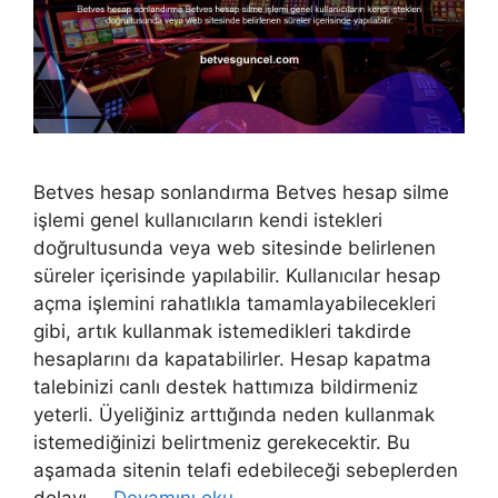
Betves hesap sonlandırma Betves hesap silme
işlemi genel kullanıcıların kendi istekleri
doğrultusunda veya web sitesinde belirlenen
süreler içerisinde yapılabilir. Kullanıcılar hesap
açma işlemini rahatlıkla tamamlayabilecekleri
gibi, artık kullanmak istemedikleri takdirde
hesaplarını da kapatabilirler. Hesap kapatma
talebinizi canlı destek hattımıza bildirmeniz
yeterli. Üyeliğiniz arttığında neden kullanmak
istemediğinizi belirtmeniz gerekecektir. Bu
aşamada sitenin telafi edebileceği sebeplerden
dolayı …
Devamını oku…