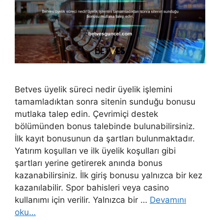
Betves üyelik süreci nedir üyelik işlemini
tamamladıktan sonra sitenin sunduğu bonusu
mutlaka talep edin. Çevrimiçi destek
bölümünden bonus talebinde bulunabilirsiniz.
İlk kayıt bonusunun da şartları bulunmaktadır.
Yatırım koşulları ve ilk üyelik koşulları gibi
şartları yerine getirerek anında bonus
kazanabilirsiniz. İlk giriş bonusu yalnızca bir kez
kazanılabilir. Spor bahisleri veya casino
kullanımı için verilir. Yalnızca bir …
Devamını
oku…