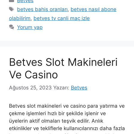
Betves
Etiketler
betves bahis oranları
,
betves nasıl abone
olabilirim
,
betves tv canli maç izle
Yorum yap
Betves Slot Makineleri
Ve Casino
Ağustos 25, 2023
Yazarı:
Betves
Betves slot makineleri ve casino para yatırma ve
çekme işlemleri hızlı bir şekilde işlenir ve
üyelerin aktif olmaları teşvik edilir. Anlık
etkinlikler ve tekliflerle kullanıcılarınızı daha fazla