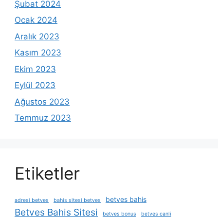
Şubat 2024
Ocak 2024
Aralık 2023
Kasım 2023
Ekim 2023
Eylül 2023
Ağustos 2023
Temmuz 2023
Etiketler
betves bahis
adresi betves
bahis sitesi betves
Betves Bahis Sitesi
betves bonus
betves canli