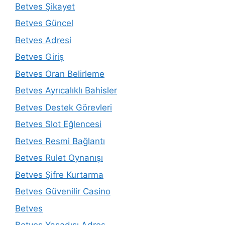
Betves Şikayet
Betves Güncel
Betves Adresi
Betves Giriş
Betves Oran Belirleme
Betves Ayrıcalıklı Bahisler
Betves Destek Görevleri
Betves Slot Eğlencesi
Betves Resmi Bağlantı
Betves Rulet Oynanışı
Betves Şifre Kurtarma
Betves Güvenilir Casino
Betves