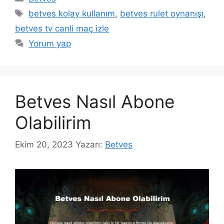
Etiketler
betves kolay kullanım
,
betves rulet oynanışı
,
betves tv canli maç izle
Yorum yap
Betves Nasıl Abone
Olabilirim
Ekim 20, 2023
Yazarı:
Betves