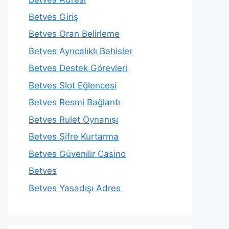
Betves Giriş
Betves Oran Belirleme
Betves Ayrıcalıklı Bahisler
Betves Destek Görevleri
Betves Slot Eğlencesi
Betves Resmi Bağlantı
Betves Rulet Oynanışı
Betves Şifre Kurtarma
Betves Güvenilir Casino
Betves
Betves Yasadışı Adres