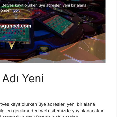
 Adı Yeni
tves kayıt olurken üye adresleri yeni bir alana
ilgileri gecikmeden web sitemizde yayınlanacaktır.