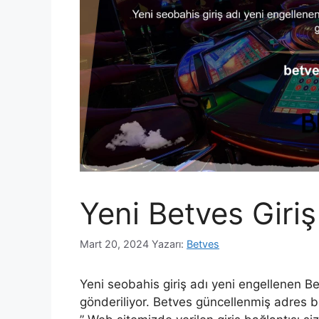
Yeni Betves Giriş
Mart 20, 2024
Yazarı:
Betves
Yeni seobahis giriş adı yeni engellenen Be
gönderiliyor. Betves güncellenmiş adres b