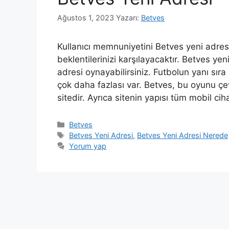
Ağustos 1, 2023
Yazarı:
Betves
Kullanıcı memnuniyetini Betves yeni adres
beklentilerinizi karşılayacaktır. Betves ye
adresi oynayabilirsiniz. Futbolun yanı sıra
çok daha fazlası var. Betves, bu oyunu çe
sitedir. Ayrıca sitenin yapısı tüm mobil c
Kategoriler
Betves
Etiketler
Betves Yeni Adresi
,
Betves Yeni Adresi Nerede
Yorum yap