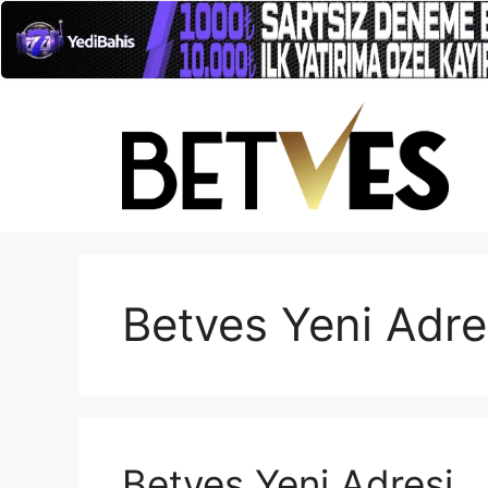
İçeriğe
atla
Betves Yeni Adre
Betves Yeni Adresi