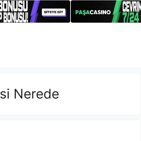
si Nerede