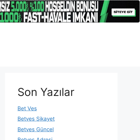
Son Yazılar
Bet Ves
Betves Şikayet
Betves Güncel
Betves Adresi