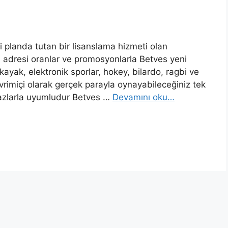
i planda tutan bir lisanslama hizmeti olan
ni adresi oranlar ve promosyonlarla Betves yeni
 kayak, elektronik sporlar, hokey, bilardo, ragbi ve
vrimiçi olarak gerçek parayla oynayabileceğiniz tek
ihazlarla uyumludur Betves …
Devamını oku…