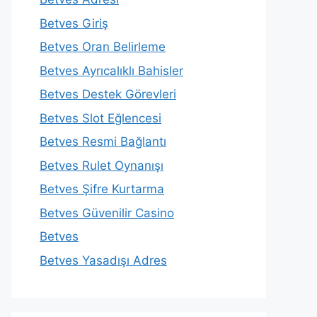
Betves Giriş
Betves Oran Belirleme
Betves Ayrıcalıklı Bahisler
Betves Destek Görevleri
Betves Slot Eğlencesi
Betves Resmi Bağlantı
Betves Rulet Oynanışı
Betves Şifre Kurtarma
Betves Güvenilir Casino
Betves
Betves Yasadışı Adres