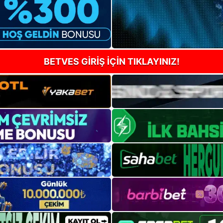
BETVES GİRİŞ İÇİN TIKLAYINIZ!