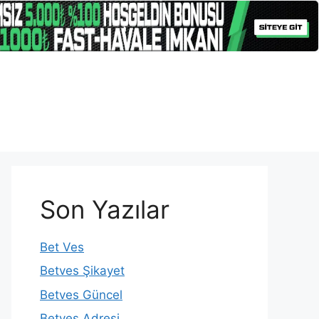
Son Yazılar
Bet Ves
Betves Şikayet
Betves Güncel
Betves Adresi