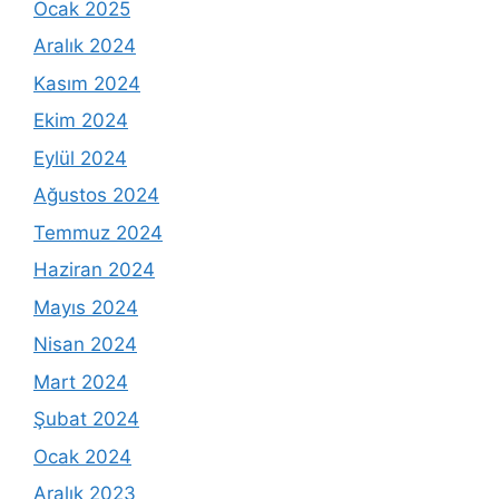
Ocak 2025
Aralık 2024
Kasım 2024
Ekim 2024
Eylül 2024
Ağustos 2024
Temmuz 2024
Haziran 2024
Mayıs 2024
Nisan 2024
Mart 2024
Şubat 2024
Ocak 2024
Aralık 2023