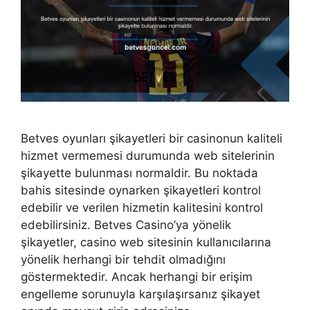
Betves oyunları şikayetleri bir casinonun kaliteli
hizmet vermemesi durumunda web sitelerinin
şikayette bulunması normaldir. Bu noktada
bahis sitesinde oynarken şikayetleri kontrol
edebilir ve verilen hizmetin kalitesini kontrol
edebilirsiniz. Betves Casino’ya yönelik
şikayetler, casino web sitesinin kullanıcılarına
yönelik herhangi bir tehdit olmadığını
göstermektedir. Ancak herhangi bir erişim
engelleme sorunuyla karşılaşırsanız şikayet