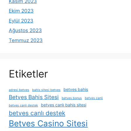
Kasım 2023
Ekim 2023
Eylül 2023
Ağustos 2023
Temmuz 2023
Etiketler
betves bahis
adresi betves
bahis sitesi betves
Betves Bahis Sitesi
betves bonus
betves canli
betves canlı bahis sitesi
betves canli destek
betves canlı destek
Betves Casino Sitesi