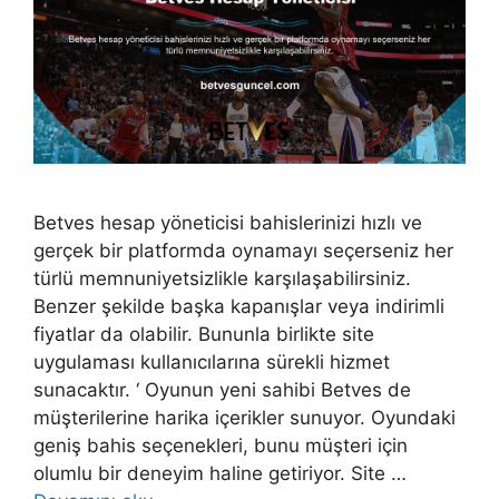
Betves hesap yöneticisi bahislerinizi hızlı ve
gerçek bir platformda oynamayı seçerseniz her
türlü memnuniyetsizlikle karşılaşabilirsiniz.
Benzer şekilde başka kapanışlar veya indirimli
fiyatlar da olabilir. Bununla birlikte site
uygulaması kullanıcılarına sürekli hizmet
sunacaktır. ‘ Oyunun yeni sahibi Betves de
müşterilerine harika içerikler sunuyor. Oyundaki
geniş bahis seçenekleri, bunu müşteri için
olumlu bir deneyim haline getiriyor. Site …