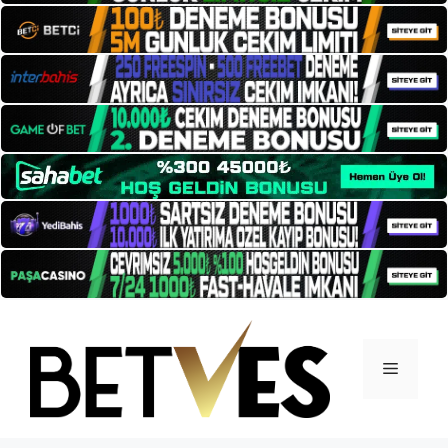
İçeriğe
atla
Menü