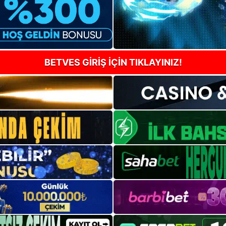
BETVES GİRİŞ İÇİN TIKLAYINIZ!