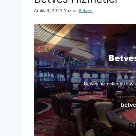
Aralık 6, 2023
Yazarı:
Betves