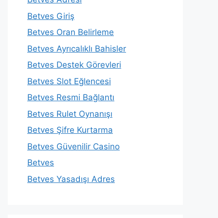
Betves Giriş
Betves Oran Belirleme
Betves Ayrıcalıklı Bahisler
Betves Destek Görevleri
Betves Slot Eğlencesi
Betves Resmi Bağlantı
Betves Rulet Oynanışı
Betves Şifre Kurtarma
Betves Güvenilir Casino
Betves
Betves Yasadışı Adres