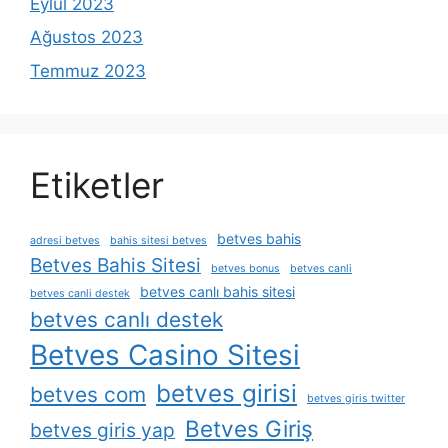
Eylül 2023
Ağustos 2023
Temmuz 2023
Etiketler
betves bahis
adresi betves
bahis sitesi betves
Betves Bahis Sitesi
betves bonus
betves canli
betves canlı bahis sitesi
betves canli destek
betves canlı destek
Betves Casino Sitesi
betves girisi
betves com
betves giris twitter
Betves Giriş
betves giris yap