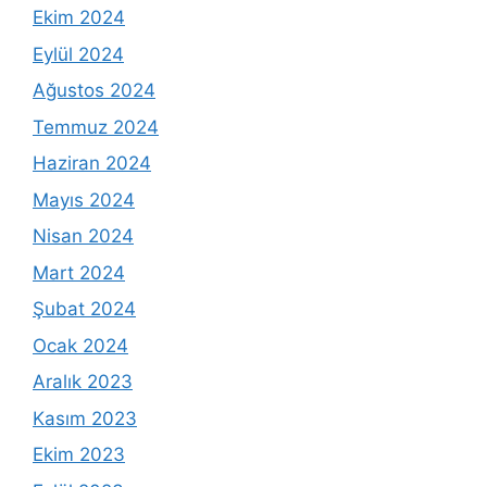
Ekim 2024
Eylül 2024
Ağustos 2024
Temmuz 2024
Haziran 2024
Mayıs 2024
Nisan 2024
Mart 2024
Şubat 2024
Ocak 2024
Aralık 2023
Kasım 2023
Ekim 2023