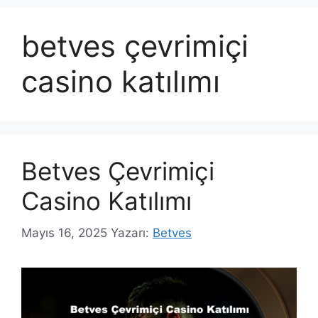
betves çevrimiçi
casino katılımı
Betves Çevrimiçi
Casino Katılımı
Mayıs 16, 2025
Yazarı:
Betves