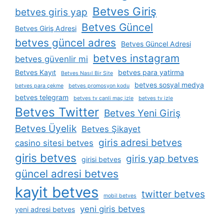
Betves Giriş
betves giris yap
Betves Güncel
Betves Giriş Adresi
betves güncel adres
Betves Güncel Adresi
betves instagram
betves güvenlir mi
Betves Kayıt
betves para yatirma
Betves Nasıl Bir Site
betves sosyal medya
betves para çekme
betves promosyon kodu
betves telegram
betves tv canli maç izle
betves tv izle
Betves Twitter
Betves Yeni Giriş
Betves Üyelik
Betves Şikayet
giris adresi betves
casino sitesi betves
giris betves
giris yap betves
girisi betves
güncel adresi betves
kayit betves
twitter betves
mobil betves
yeni giris betves
yeni adresi betves