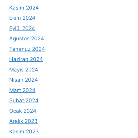
Kasım 2024
Ekim 2024
Eylül 2024
Ağustos 2024
Temmuz 2024
Haziran 2024
Mayıs 2024
Nisan 2024
Mart 2024
Şubat 2024
Ocak 2024
Aralık 2023
Kasım 2023