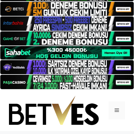
İçeriğe
atla
Menü