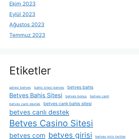
Ekim 2023
Eylül 2023
Ağustos 2023
Temmuz 2023
Etiketler
betves bahis
adresi betves
bahis sitesi betves
Betves Bahis Sitesi
betves bonus
betves canli
betves canlı bahis sitesi
betves canli destek
betves canlı destek
Betves Casino Sitesi
betves girisi
betves com
betves giris twitter