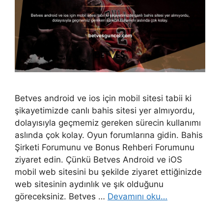
Betves android ve ios için mobil sitesi tabii ki
şikayetimizde canlı bahis sitesi yer almıyordu,
dolayısıyla geçmemiz gereken sürecin kullanımı
aslında çok kolay. Oyun forumlarına gidin. Bahis
Şirketi Forumunu ve Bonus Rehberi Forumunu
ziyaret edin. Çünkü Betves Android ve iOS
mobil web sitesini bu şekilde ziyaret ettiğinizde
web sitesinin aydınlık ve şık olduğunu
göreceksiniz. Betves …
Devamını oku…