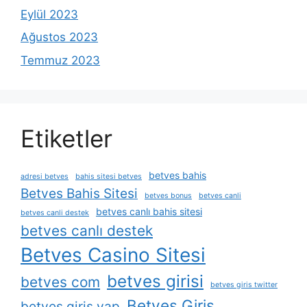
Eylül 2023
Ağustos 2023
Temmuz 2023
Etiketler
betves bahis
adresi betves
bahis sitesi betves
Betves Bahis Sitesi
betves bonus
betves canli
betves canlı bahis sitesi
betves canli destek
betves canlı destek
Betves Casino Sitesi
betves girisi
betves com
betves giris twitter
Betves Giriş
betves giris yap