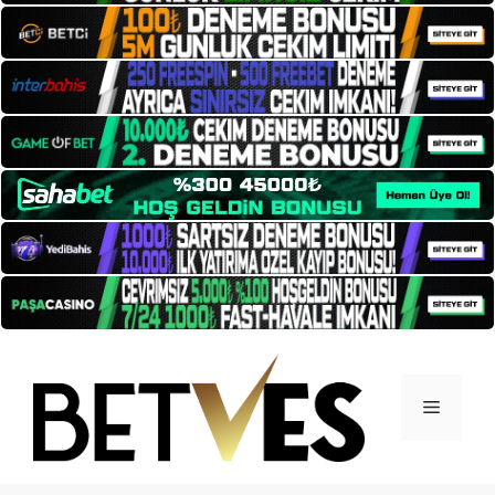
İçeriğe
atla
Menü