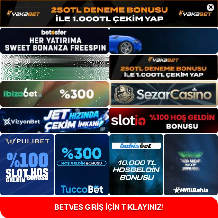
×
BETVES GİRİŞ İÇİN TIKLAYINIZ!