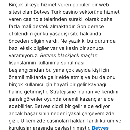
Birçok ülkeye hizmet veren popüler bir web
sitesi olan Betves Türk casino sektörüne hizmet
veren casino sitelerinden sürekli olarak daha
fazla mali destek almaktadır. Son derece
etkilendim çünkü yasadışı site hakkında
önceden bilgim vardı. Ne yazık ki bu durumda
bazı eksik bilgiler var ve kesin bir sonuca
varamıyoruz.
Betves blackjack maçları
lisanslarının kullanıma sunulması,
başlangıcından bu yana çok sayıda kişi için
önemli miktarda gelir elde etmiş ve bu da onu
birçok kullanıcı için hayati bir gelir kaynağı
haline getirmiştir. Stratejisine inanan ve kendini
şanslı görenler oyunda önemli kazançlar elde
edebilirler. Betves ciddi bir gelir elde ediyor
ancak başarısının nedeni yasal çerçevemizde
gizli. Ülkemizde casinoları hakları farklı kurum ve
kuruluşlar arasında paylaştırılmıştır.
Betves