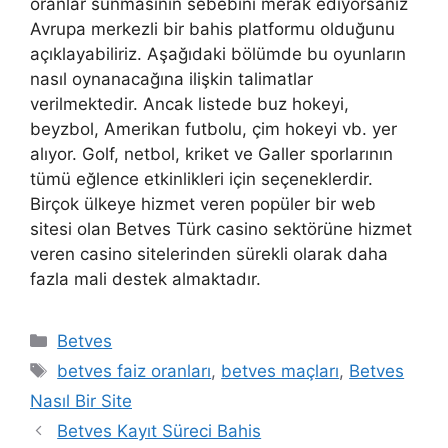
oranlar sunmasının sebebini merak ediyorsanız
Avrupa merkezli bir bahis platformu olduğunu
açıklayabiliriz. Aşağıdaki bölümde bu oyunların
nasıl oynanacağına ilişkin talimatlar
verilmektedir. Ancak listede buz hokeyi,
beyzbol, Amerikan futbolu, çim hokeyi vb. yer
alıyor. Golf, netbol, ​​kriket ve Galler sporlarının
tümü eğlence etkinlikleri için seçeneklerdir.
Birçok ülkeye hizmet veren popüler bir web
sitesi olan Betves Türk casino sektörüne hizmet
veren casino sitelerinden sürekli olarak daha
fazla mali destek almaktadır.
Kategoriler
Betves
Etiketler
betves faiz oranları
,
betves maçları
,
Betves
Nasıl Bir Site
Betves Kayıt Süreci Bahis