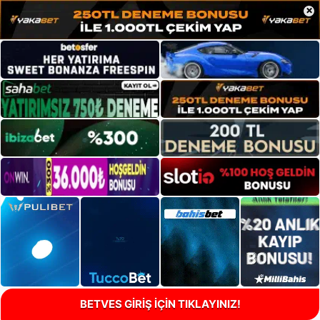
×
BETVES GİRİŞ İÇİN TIKLAYINIZ!