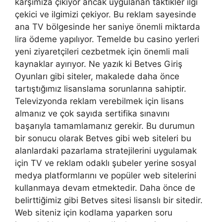
karşımıza çıkıyor ancak uygulanan taktikler ilgi
çekici ve ilgimizi çekiyor. Bu reklam sayesinde
ana TV bölgesinde her saniye önemli miktarda
lira ödeme yapılıyor. Temelde bu casino yerleri
yeni ziyaretçileri cezbetmek için önemli mali
kaynaklar ayırıyor. Ne yazık ki Betves Giriş
Oyunları gibi siteler, makalede daha önce
tartıştığımız lisanslama sorunlarına sahiptir.
Televizyonda reklam verebilmek için lisans
almanız ve çok sayıda sertifika sınavını
başarıyla tamamlamanız gerekir. Bu durumun
bir sonucu olarak Betves gibi web siteleri bu
alanlardaki pazarlama stratejilerini uygulamak
için TV ve reklam odaklı şubeler yerine sosyal
medya platformlarını ve popüler web sitelerini
kullanmaya devam etmektedir. Daha önce de
belirttiğimiz gibi Betves sitesi lisanslı bir sitedir.
Web siteniz için kodlama yaparken soru