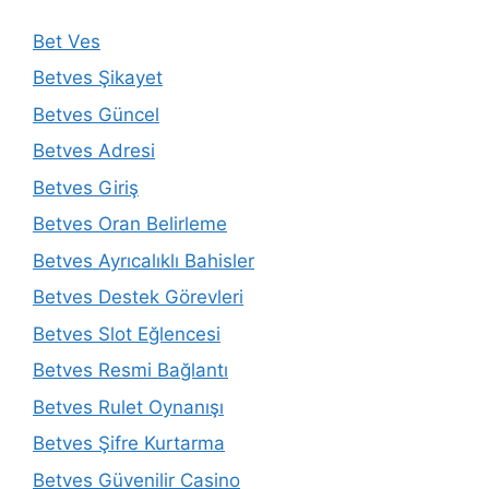
Bet Ves
Betves Şikayet
Betves Güncel
Betves Adresi
Betves Giriş
Betves Oran Belirleme
Betves Ayrıcalıklı Bahisler
Betves Destek Görevleri
Betves Slot Eğlencesi
Betves Resmi Bağlantı
Betves Rulet Oynanışı
Betves Şifre Kurtarma
Betves Güvenilir Casino