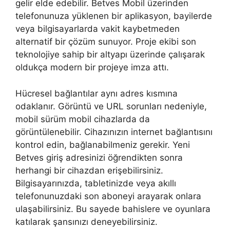
gelir elde edebilir. Betves Mobil üzerinden
telefonunuza yüklenen bir aplikasyon, bayilerde
veya bilgisayarlarda vakit kaybetmeden
alternatif bir çözüm sunuyor. Proje ekibi son
teknolojiye sahip bir altyapı üzerinde çalışarak
oldukça modern bir projeye imza attı.
Hücresel bağlantılar aynı adres kısmına
odaklanır. Görüntü ve URL sorunları nedeniyle,
mobil sürüm mobil cihazlarda da
görüntülenebilir. Cihazınızın internet bağlantısını
kontrol edin, bağlanabilmeniz gerekir. Yeni
Betves giriş adresinizi öğrendikten sonra
herhangi bir cihazdan erişebilirsiniz.
Bilgisayarınızda, tabletinizde veya akıllı
telefonunuzdaki son aboneyi arayarak onlara
ulaşabilirsiniz. Bu sayede bahislere ve oyunlara
katılarak şansınızı deneyebilirsiniz.