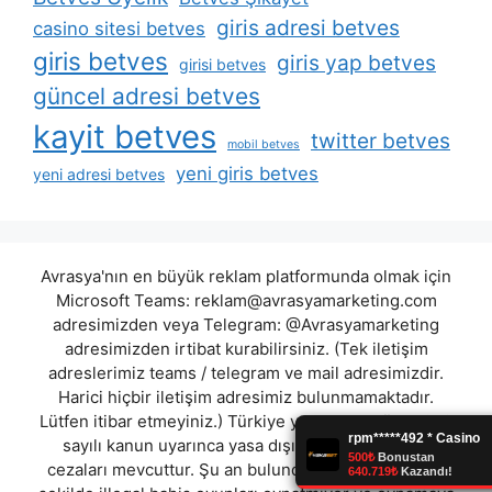
giris adresi betves
casino sitesi betves
giris betves
giris yap betves
girisi betves
güncel adresi betves
kayit betves
twitter betves
mobil betves
yeni giris betves
yeni adresi betves
Avrasya'nın en büyük reklam platformunda olmak için
Microsoft Teams:
reklam@avrasyamarketing.com
adresimizden veya Telegram: @Avrasyamarketing
adresimizden irtibat kurabilirsiniz. (Tek iletişim
adreslerimiz teams / telegram ve mail adresimizdir.
Harici hiçbir iletişim adresimiz bulunmamaktadır.
Lütfen itibar etmeyiniz.) Türkiye yasalarına göre 7258
sayılı kanun uyarınca yasa dışı bahis oynamanın
cezaları mevcuttur. Şu an bulunduğunuz site hiç bir