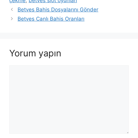
çekme
,
betves slot oyunları
Betves Bahis Dosyalarını Gönder
Betves Canlı Bahis Oranları
Yorum yapın
Yorum