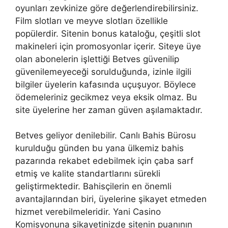
oyunları zevkinize göre değerlendirebilirsiniz.
Film slotları ve meyve slotları özellikle
popülerdir. Sitenin bonus kataloğu, çeşitli slot
makineleri için promosyonlar içerir. Siteye üye
olan abonelerin işlettiği Betves güvenilip
güvenilemeyeceği sorulduğunda, izinle ilgili
bilgiler üyelerin kafasında uçuşuyor. Böylece
ödemeleriniz gecikmez veya eksik olmaz. Bu
site üyelerine her zaman güven aşılamaktadır.
Betves geliyor denilebilir. Canlı Bahis Bürosu
kurulduğu günden bu yana ülkemiz bahis
pazarında rekabet edebilmek için çaba sarf
etmiş ve kalite standartlarını sürekli
geliştirmektedir. Bahisçilerin en önemli
avantajlarından biri, üyelerine şikayet etmeden
hizmet verebilmeleridir. Yani Casino
Komisyonuna şikayetinizde sitenin puanının