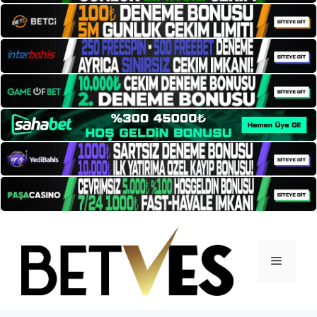
İçeriğe
atla
Menü