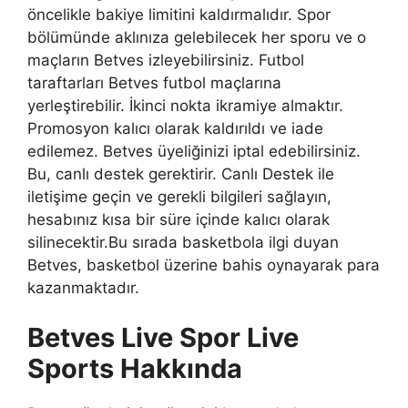
öncelikle bakiye limitini kaldırmalıdır. Spor
bölümünde aklınıza gelebilecek her sporu ve o
maçların Betves izleyebilirsiniz. Futbol
taraftarları Betves futbol maçlarına
yerleştirebilir. İkinci nokta ikramiye almaktır.
Promosyon kalıcı olarak kaldırıldı ve iade
edilemez. Betves üyeliğinizi iptal edebilirsiniz.
Bu, canlı destek gerektirir. Canlı Destek ile
iletişime geçin ve gerekli bilgileri sağlayın,
hesabınız kısa bir süre içinde kalıcı olarak
silinecektir.Bu sırada basketbola ilgi duyan
Betves, basketbol üzerine bahis oynayarak para
kazanmaktadır.
Betves Live Spor Live
Sports Hakkında