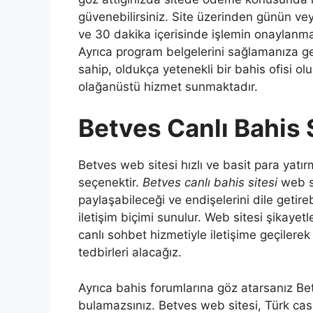
güvenebilirsiniz. Site üzerinden günün vey
ve 30 dakika içerisinde işlemin onaylanm
Ayrıca program belgelerini sağlamanıza g
sahip, oldukça yetenekli bir bahis ofisi o
olağanüstü hizmet sunmaktadır.
Betves Canlı Bahis 
Betves web sitesi hızlı ve basit para yatırm
seçenektir.
Betves canlı bahis sitesi
web si
paylaşabileceği ve endişelerini dile getireb
iletişim biçimi sunulur. Web sitesi şikayet
canlı sohbet hizmetiyle iletişime geçilerek 
tedbirleri alacağız.
Ayrıca bahis forumlarına göz atarsanız Bet
bulamazsınız. Betves web sitesi, Türk cas