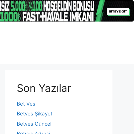
Son Yazılar
Bet Ves
Betves Şikayet
Betves Güncel
Betves Adresi