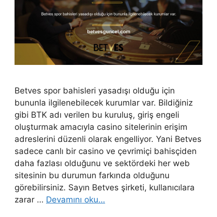
Betves spor bahisleri yasadışı olduğu için
bununla ilgilenebilecek kurumlar var. Bildiğiniz
gibi BTK adı verilen bu kuruluş, giriş engeli
oluşturmak amacıyla casino sitelerinin erişim
adreslerini düzenli olarak engelliyor. Yani Betves
sadece canlı bir casino ve çevrimiçi bahisçiden
daha fazlası olduğunu ve sektördeki her web
sitesinin bu durumun farkında olduğunu
görebilirsiniz. Sayın Betves şirketi, kullanıcılara
zarar …
Devamını oku…