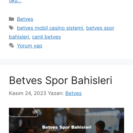
oku…
Kategoriler
Betves
Etiketler
betves mobil casino sistemi
,
betves spor
bahisleri
,
canli betves
Yorum yap
Betves Spor Bahisleri
Kasım 24, 2023
Yazarı:
Betves