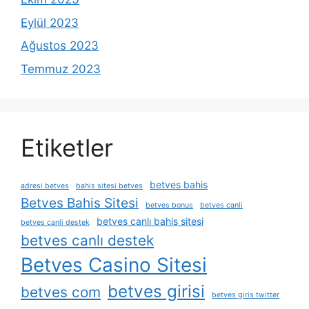
Eylül 2023
Ağustos 2023
Temmuz 2023
Etiketler
betves bahis
adresi betves
bahis sitesi betves
Betves Bahis Sitesi
betves bonus
betves canli
betves canlı bahis sitesi
betves canli destek
betves canlı destek
Betves Casino Sitesi
betves girisi
betves com
betves giris twitter