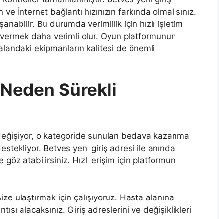
n ve İnternet bağlantı hızınızın farkında olmalısınız.
anabilir. Bu durumda verimlilik için hızlı işletim
k vermek daha verimli olur. Oyun platformunun
landaki ekipmanların kalitesi de önemli
 Neden Sürekli
 değişiyor, o kategoride sunulan bedava kazanma
destekliyor. Betves yeni giriş adresi ile anında
 göz atabilirsiniz. Hızlı erişim için platformun
size ulaştırmak için çalışıyoruz. Hasta alanına
ısı alacaksınız. Giriş adreslerini ve değişiklikleri